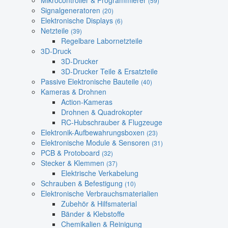
Mikrocontroller & Programmierer
(59)
Signalgeneratoren
(20)
Elektronische Displays
(6)
Netzteile
(39)
Regelbare Labornetzteile
3D-Druck
3D-Drucker
3D-Drucker Teile & Ersatzteile
Passive Elektronische Bauteile
(40)
Kameras & Drohnen
Action-Kameras
Drohnen & Quadrokopter
RC-Hubschrauber & Flugzeuge
Elektronik-Aufbewahrungsboxen
(23)
Elektronische Module & Sensoren
(31)
PCB & Protoboard
(32)
Stecker & Klemmen
(37)
Elektrische Verkabelung
Schrauben & Befestigung
(10)
Elektronische Verbrauchsmaterialien
Zubehör & Hilfsmaterial
Bänder & Klebstoffe
Chemikalien & Reinigung