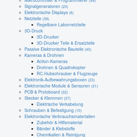
Mikrocontroller & Programmierer
(59)
Signalgeneratoren
(20)
Elektronische Displays
(6)
Netzteile
(39)
Regelbare Labornetzteile
3D-Druck
3D-Drucker
3D-Drucker Teile & Ersatzteile
Passive Elektronische Bauteile
(40)
Kameras & Drohnen
Action-Kameras
Drohnen & Quadrokopter
RC-Hubschrauber & Flugzeuge
Elektronik-Aufbewahrungsboxen
(23)
Elektronische Module & Sensoren
(31)
PCB & Protoboard
(32)
Stecker & Klemmen
(37)
Elektrische Verkabelung
Schrauben & Befestigung
(10)
Elektronische Verbrauchsmaterialien
Zubehör & Hilfsmaterial
Bänder & Klebstoffe
Chemikalien & Reinigung