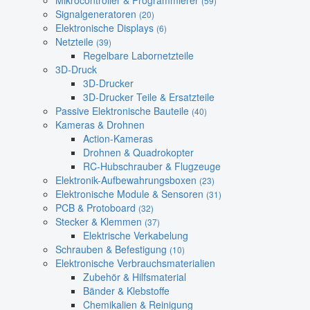
Mikrocontroller & Programmierer
(59)
Signalgeneratoren
(20)
Elektronische Displays
(6)
Netzteile
(39)
Regelbare Labornetzteile
3D-Druck
3D-Drucker
3D-Drucker Teile & Ersatzteile
Passive Elektronische Bauteile
(40)
Kameras & Drohnen
Action-Kameras
Drohnen & Quadrokopter
RC-Hubschrauber & Flugzeuge
Elektronik-Aufbewahrungsboxen
(23)
Elektronische Module & Sensoren
(31)
PCB & Protoboard
(32)
Stecker & Klemmen
(37)
Elektrische Verkabelung
Schrauben & Befestigung
(10)
Elektronische Verbrauchsmaterialien
Zubehör & Hilfsmaterial
Bänder & Klebstoffe
Chemikalien & Reinigung