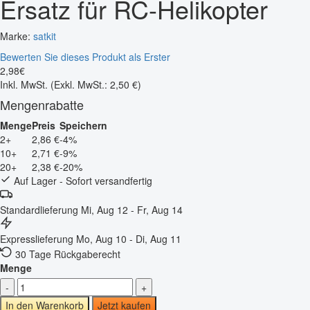
Ersatz für RC-Helikopter
Marke:
satkit
Bewerten Sie dieses Produkt als Erster
2
,
98
€
Inkl. MwSt.
(Exkl. MwSt.: 2,50 €)
Mengenrabatte
Menge
Preis
Speichern
2+
2,86 €
-4%
10+
2,71 €
-9%
20+
2,38 €
-20%
Auf Lager - Sofort versandfertig
Standardlieferung
Mi, Aug 12 - Fr, Aug 14
Expresslieferung
Mo, Aug 10 - Di, Aug 11
30 Tage Rückgaberecht
Menge
-
+
In den Warenkorb
Jetzt kaufen