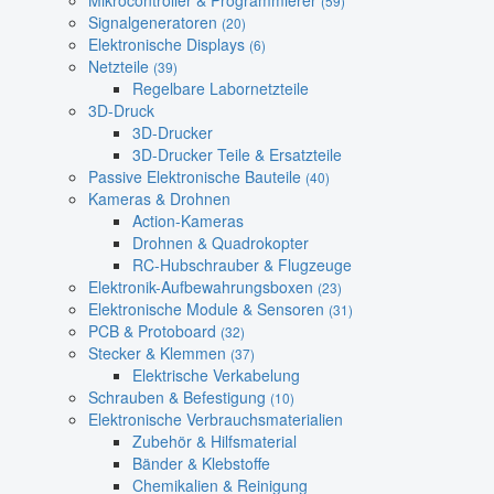
Mikrocontroller & Programmierer
(59)
Signalgeneratoren
(20)
Elektronische Displays
(6)
Netzteile
(39)
Regelbare Labornetzteile
3D-Druck
3D-Drucker
3D-Drucker Teile & Ersatzteile
Passive Elektronische Bauteile
(40)
Kameras & Drohnen
Action-Kameras
Drohnen & Quadrokopter
RC-Hubschrauber & Flugzeuge
Elektronik-Aufbewahrungsboxen
(23)
Elektronische Module & Sensoren
(31)
PCB & Protoboard
(32)
Stecker & Klemmen
(37)
Elektrische Verkabelung
Schrauben & Befestigung
(10)
Elektronische Verbrauchsmaterialien
Zubehör & Hilfsmaterial
Bänder & Klebstoffe
Chemikalien & Reinigung