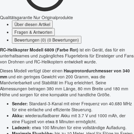
Qualitätsgarantie
Nur Originalprodukte
Über diesen Artikel
Fragen & Antworten
Bewertungen (0) (0 Bewertungen)
RC-Helikopter Modell 6809 (Farbe Rot)
ist ein Gerät, das für ein
unterhaltsames und zugängliches Flugerlebnis für Einsteiger und Fans
von Drohnen und RC-Helikoptern entwickelt wurde.
Dieses Modell verfügt über einen
Hauptrotordurchmesser von 340
mm
und ein geringes Gewicht von 200 Gramm, was die
Manövrierbarkeit und Stabilität im Flug erleichtert. Seine
Abmessungen betragen 380 mm Länge, 80 mm Breite und 180 mm
Höhe und sorgen für eine kompakte und handliche Größe.
Sender:
Standard-3-Kanal mit einer Frequenz von 40.680 MHz
für eine einfache und effiziente Steuerung.
Akku:
wiederaufladbarer Akku mit 3.7 V und 1000 mAh, der
eine Flugzeit von etwa 8 Minuten ermöglicht.
Ladezeit:
etwa 100 Minuten für eine vollständige Aufladung.
Maximale Flughöhe:
bis zu 10 Meter, ideal für Flüge im Freien.