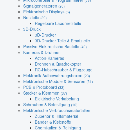
Mikrocontroller & Programmierer
(59)
Signalgeneratoren
(20)
Elektronische Displays
(6)
Netzteile
(39)
Regelbare Labornetzteile
3D-Druck
3D-Drucker
3D-Drucker Teile & Ersatzteile
Passive Elektronische Bauteile
(40)
Kameras & Drohnen
Action-Kameras
Drohnen & Quadrokopter
RC-Hubschrauber & Flugzeuge
Elektronik-Aufbewahrungsboxen
(23)
Elektronische Module & Sensoren
(31)
PCB & Protoboard
(32)
Stecker & Klemmen
(37)
Elektrische Verkabelung
Schrauben & Befestigung
(10)
Elektronische Verbrauchsmaterialien
Zubehör & Hilfsmaterial
Bänder & Klebstoffe
Chemikalien & Reinigung