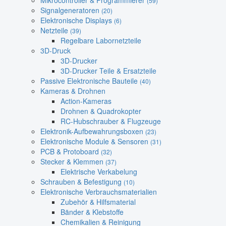
Mikrocontroller & Programmierer
(59)
Signalgeneratoren
(20)
Elektronische Displays
(6)
Netzteile
(39)
Regelbare Labornetzteile
3D-Druck
3D-Drucker
3D-Drucker Teile & Ersatzteile
Passive Elektronische Bauteile
(40)
Kameras & Drohnen
Action-Kameras
Drohnen & Quadrokopter
RC-Hubschrauber & Flugzeuge
Elektronik-Aufbewahrungsboxen
(23)
Elektronische Module & Sensoren
(31)
PCB & Protoboard
(32)
Stecker & Klemmen
(37)
Elektrische Verkabelung
Schrauben & Befestigung
(10)
Elektronische Verbrauchsmaterialien
Zubehör & Hilfsmaterial
Bänder & Klebstoffe
Chemikalien & Reinigung