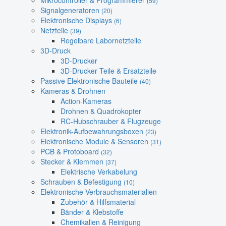
Mikrocontroller & Programmierer
(59)
Signalgeneratoren
(20)
Elektronische Displays
(6)
Netzteile
(39)
Regelbare Labornetzteile
3D-Druck
3D-Drucker
3D-Drucker Teile & Ersatzteile
Passive Elektronische Bauteile
(40)
Kameras & Drohnen
Action-Kameras
Drohnen & Quadrokopter
RC-Hubschrauber & Flugzeuge
Elektronik-Aufbewahrungsboxen
(23)
Elektronische Module & Sensoren
(31)
PCB & Protoboard
(32)
Stecker & Klemmen
(37)
Elektrische Verkabelung
Schrauben & Befestigung
(10)
Elektronische Verbrauchsmaterialien
Zubehör & Hilfsmaterial
Bänder & Klebstoffe
Chemikalien & Reinigung