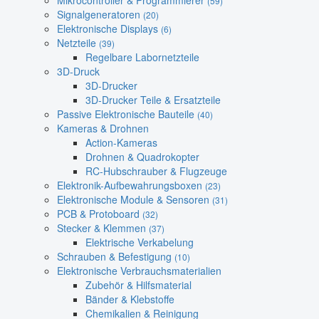
Mikrocontroller & Programmierer
(59)
Signalgeneratoren
(20)
Elektronische Displays
(6)
Netzteile
(39)
Regelbare Labornetzteile
3D-Druck
3D-Drucker
3D-Drucker Teile & Ersatzteile
Passive Elektronische Bauteile
(40)
Kameras & Drohnen
Action-Kameras
Drohnen & Quadrokopter
RC-Hubschrauber & Flugzeuge
Elektronik-Aufbewahrungsboxen
(23)
Elektronische Module & Sensoren
(31)
PCB & Protoboard
(32)
Stecker & Klemmen
(37)
Elektrische Verkabelung
Schrauben & Befestigung
(10)
Elektronische Verbrauchsmaterialien
Zubehör & Hilfsmaterial
Bänder & Klebstoffe
Chemikalien & Reinigung