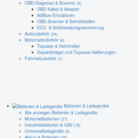
OBD-Diagnose & Scanner
(6)
OBD-Kabel & Adapter
AdBlue-Emulatoren
OBD-Scanner & Schnittstellen
ECU- & Schlüsselprogrammierung
Autozubehör
(24)
Motorradzubehör
(8)
Topcase & Helmhalter
Gepäckträger und Topcase-Halterungen
Fahrradzubehör
(7)
Batterien & Ladegeräte
Alle anzeigen Batterien & Ladegeräte
Motorradbatterien
(27)
Industriebatterien & USV
(18)
Universalladegeräte
(9)
Akkus & Batterien
(39)