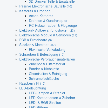
3D-Drucker Teile & Ersatzteile
Passive Elektronische Bauteile
(40)
Kameras & Drohnen
Action-Kameras
Drohnen & Quadrokopter
RC-Hubschrauber & Flugzeuge
Elektronik-Aufbewahrungsboxen
(23)
Elektronische Module & Sensoren
(31)
PCB & Protoboard
(32)
Stecker & Klemmen
(37)
Elektrische Verkabelung
Schrauben & Befestigung
(10)
Elektronische Verbrauchsmaterialien
Zubehör & Hilfsmaterial
Bänder & Klebstoffe
Chemikalien & Reinigung
Schrumpfschläuche
Raspberry Pi
(10)
LED-Beleuchtung
LED-Lampen & Strahler
LED-Komponenten & Zubehör
LED- & RGB-Streifen
LED-Röhren