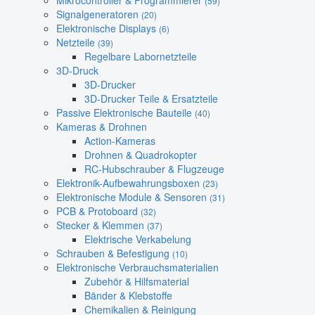
Mikrocontroller & Programmierer
(59)
Signalgeneratoren
(20)
Elektronische Displays
(6)
Netzteile
(39)
Regelbare Labornetzteile
3D-Druck
3D-Drucker
3D-Drucker Teile & Ersatzteile
Passive Elektronische Bauteile
(40)
Kameras & Drohnen
Action-Kameras
Drohnen & Quadrokopter
RC-Hubschrauber & Flugzeuge
Elektronik-Aufbewahrungsboxen
(23)
Elektronische Module & Sensoren
(31)
PCB & Protoboard
(32)
Stecker & Klemmen
(37)
Elektrische Verkabelung
Schrauben & Befestigung
(10)
Elektronische Verbrauchsmaterialien
Zubehör & Hilfsmaterial
Bänder & Klebstoffe
Chemikalien & Reinigung