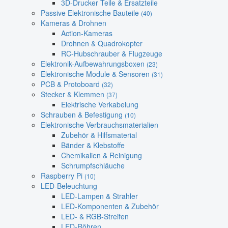
3D-Drucker Teile & Ersatzteile
Passive Elektronische Bauteile
(40)
Kameras & Drohnen
Action-Kameras
Drohnen & Quadrokopter
RC-Hubschrauber & Flugzeuge
Elektronik-Aufbewahrungsboxen
(23)
Elektronische Module & Sensoren
(31)
PCB & Protoboard
(32)
Stecker & Klemmen
(37)
Elektrische Verkabelung
Schrauben & Befestigung
(10)
Elektronische Verbrauchsmaterialien
Zubehör & Hilfsmaterial
Bänder & Klebstoffe
Chemikalien & Reinigung
Schrumpfschläuche
Raspberry Pi
(10)
LED-Beleuchtung
LED-Lampen & Strahler
LED-Komponenten & Zubehör
LED- & RGB-Streifen
LED-Röhren