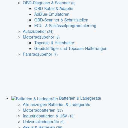
OBD-Diagnose & Scanner
(6)
OBD-Kabel & Adapter
AdBlue-Emulatoren
OBD-Scanner & Schnittstellen
ECU- & Schlüsselprogrammierung
Autozubehör
(24)
Motorradzubehör
(8)
Topcase & Helmhalter
Gepäckträger und Topcase-Halterungen
Fahrradzubehör
(7)
Batterien & Ladegeräte
Alle anzeigen Batterien & Ladegeräte
Motorradbatterien
(27)
Industriebatterien & USV
(18)
Universalladegeräte
(9)
Akkus & Batterien
(39)