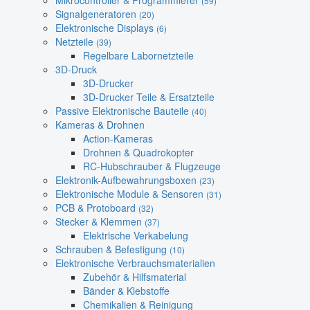
Mikrocontroller & Programmierer
(59)
Signalgeneratoren
(20)
Elektronische Displays
(6)
Netzteile
(39)
Regelbare Labornetzteile
3D-Druck
3D-Drucker
3D-Drucker Teile & Ersatzteile
Passive Elektronische Bauteile
(40)
Kameras & Drohnen
Action-Kameras
Drohnen & Quadrokopter
RC-Hubschrauber & Flugzeuge
Elektronik-Aufbewahrungsboxen
(23)
Elektronische Module & Sensoren
(31)
PCB & Protoboard
(32)
Stecker & Klemmen
(37)
Elektrische Verkabelung
Schrauben & Befestigung
(10)
Elektronische Verbrauchsmaterialien
Zubehör & Hilfsmaterial
Bänder & Klebstoffe
Chemikalien & Reinigung