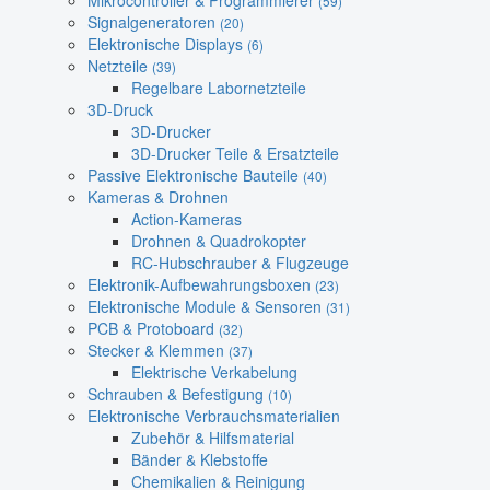
Mikrocontroller & Programmierer
(59)
Signalgeneratoren
(20)
Elektronische Displays
(6)
Netzteile
(39)
Regelbare Labornetzteile
3D-Druck
3D-Drucker
3D-Drucker Teile & Ersatzteile
Passive Elektronische Bauteile
(40)
Kameras & Drohnen
Action-Kameras
Drohnen & Quadrokopter
RC-Hubschrauber & Flugzeuge
Elektronik-Aufbewahrungsboxen
(23)
Elektronische Module & Sensoren
(31)
PCB & Protoboard
(32)
Stecker & Klemmen
(37)
Elektrische Verkabelung
Schrauben & Befestigung
(10)
Elektronische Verbrauchsmaterialien
Zubehör & Hilfsmaterial
Bänder & Klebstoffe
Chemikalien & Reinigung