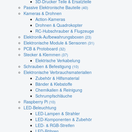
3D-Drucker Teile & Ersatzteile
Passive Elektronische Bauteile
(40)
Kameras & Drohnen
Action-Kameras
Drohnen & Quadrokopter
RC-Hubschrauber & Flugzeuge
Elektronik-Aufbewahrungsboxen
(23)
Elektronische Module & Sensoren
(31)
PCB & Protoboard
(32)
Stecker & Klemmen
(37)
Elektrische Verkabelung
Schrauben & Befestigung
(10)
Elektronische Verbrauchsmaterialien
Zubehör & Hilfsmaterial
Bänder & Klebstoffe
Chemikalien & Reinigung
Schrumpfschläuche
Raspberry Pi
(10)
LED-Beleuchtung
LED-Lampen & Strahler
LED-Komponenten & Zubehör
LED- & RGB-Streifen
LED-Röhren