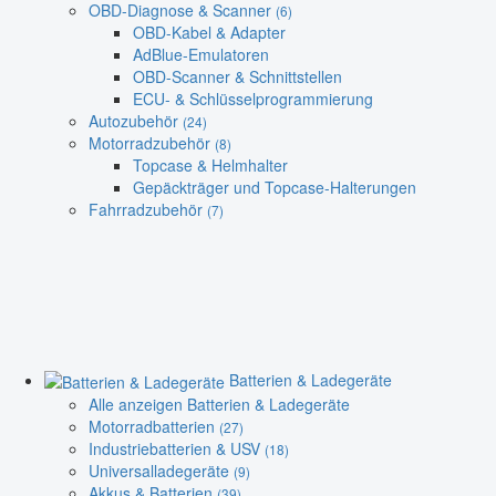
OBD-Diagnose & Scanner
(6)
OBD-Kabel & Adapter
AdBlue-Emulatoren
OBD-Scanner & Schnittstellen
ECU- & Schlüsselprogrammierung
Autozubehör
(24)
Motorradzubehör
(8)
Topcase & Helmhalter
Gepäckträger und Topcase-Halterungen
Fahrradzubehör
(7)
Batterien & Ladegeräte
Alle anzeigen Batterien & Ladegeräte
Motorradbatterien
(27)
Industriebatterien & USV
(18)
Universalladegeräte
(9)
Akkus & Batterien
(39)