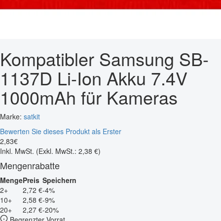
Kompatibler Samsung SB-
1137D Li-Ion Akku 7.4V
1000mAh für Kameras
Marke:
satkit
Bewerten Sie dieses Produkt als Erster
2
,
83
€
Inkl. MwSt.
(Exkl. MwSt.: 2,38 €)
Mengenrabatte
Menge
Preis
Speichern
2+
2,72 €
-4%
10+
2,58 €
-9%
20+
2,27 €
-20%
Begrenzter Vorrat