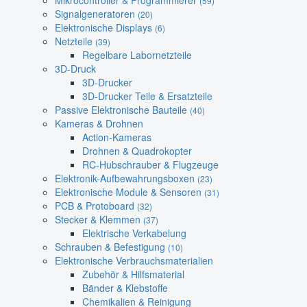
Mikrocontroller & Programmierer
(59)
Signalgeneratoren
(20)
Elektronische Displays
(6)
Netzteile
(39)
Regelbare Labornetzteile
3D-Druck
3D-Drucker
3D-Drucker Teile & Ersatzteile
Passive Elektronische Bauteile
(40)
Kameras & Drohnen
Action-Kameras
Drohnen & Quadrokopter
RC-Hubschrauber & Flugzeuge
Elektronik-Aufbewahrungsboxen
(23)
Elektronische Module & Sensoren
(31)
PCB & Protoboard
(32)
Stecker & Klemmen
(37)
Elektrische Verkabelung
Schrauben & Befestigung
(10)
Elektronische Verbrauchsmaterialien
Zubehör & Hilfsmaterial
Bänder & Klebstoffe
Chemikalien & Reinigung