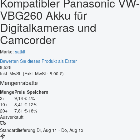
Kompatibler Panasonic VW-
VBG260 Akku für
Digitalkameras und
Camcorder
Marke:
satkit
Bewerten Sie dieses Produkt als Erster
9
,
52
€
Inkl. MwSt.
(Exkl. MwSt.: 8,00 €)
Mengenrabatte
Menge
Preis
Speichern
2+
9,14 €
-4%
10+
8,41 €
-12%
20+
7,81 €
-18%
Ausverkauft
Standardlieferung
Di, Aug 11 - Do, Aug 13