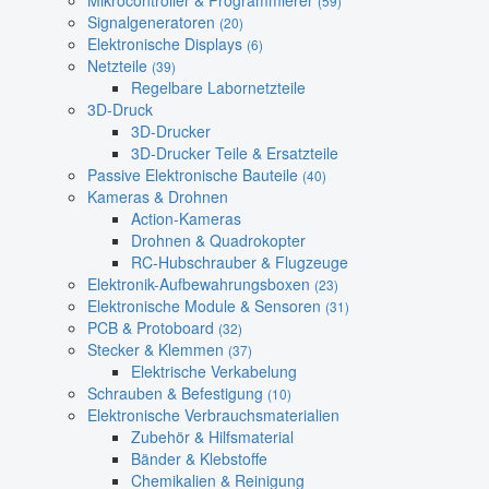
Mikrocontroller & Programmierer
(59)
Signalgeneratoren
(20)
Elektronische Displays
(6)
Netzteile
(39)
Regelbare Labornetzteile
3D-Druck
3D-Drucker
3D-Drucker Teile & Ersatzteile
Passive Elektronische Bauteile
(40)
Kameras & Drohnen
Action-Kameras
Drohnen & Quadrokopter
RC-Hubschrauber & Flugzeuge
Elektronik-Aufbewahrungsboxen
(23)
Elektronische Module & Sensoren
(31)
PCB & Protoboard
(32)
Stecker & Klemmen
(37)
Elektrische Verkabelung
Schrauben & Befestigung
(10)
Elektronische Verbrauchsmaterialien
Zubehör & Hilfsmaterial
Bänder & Klebstoffe
Chemikalien & Reinigung