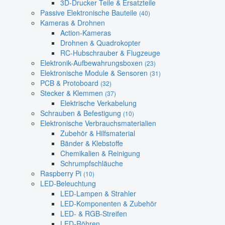
3D-Drucker Teile & Ersatzteile
Passive Elektronische Bauteile
(40)
Kameras & Drohnen
Action-Kameras
Drohnen & Quadrokopter
RC-Hubschrauber & Flugzeuge
Elektronik-Aufbewahrungsboxen
(23)
Elektronische Module & Sensoren
(31)
PCB & Protoboard
(32)
Stecker & Klemmen
(37)
Elektrische Verkabelung
Schrauben & Befestigung
(10)
Elektronische Verbrauchsmaterialien
Zubehör & Hilfsmaterial
Bänder & Klebstoffe
Chemikalien & Reinigung
Schrumpfschläuche
Raspberry Pi
(10)
LED-Beleuchtung
LED-Lampen & Strahler
LED-Komponenten & Zubehör
LED- & RGB-Streifen
LED-Röhren