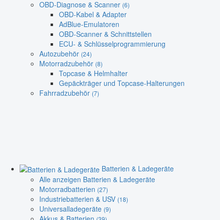
OBD-Diagnose & Scanner
(6)
OBD-Kabel & Adapter
AdBlue-Emulatoren
OBD-Scanner & Schnittstellen
ECU- & Schlüsselprogrammierung
Autozubehör
(24)
Motorradzubehör
(8)
Topcase & Helmhalter
Gepäckträger und Topcase-Halterungen
Fahrradzubehör
(7)
Batterien & Ladegeräte
Alle anzeigen Batterien & Ladegeräte
Motorradbatterien
(27)
Industriebatterien & USV
(18)
Universalladegeräte
(9)
Akkus & Batterien
(39)