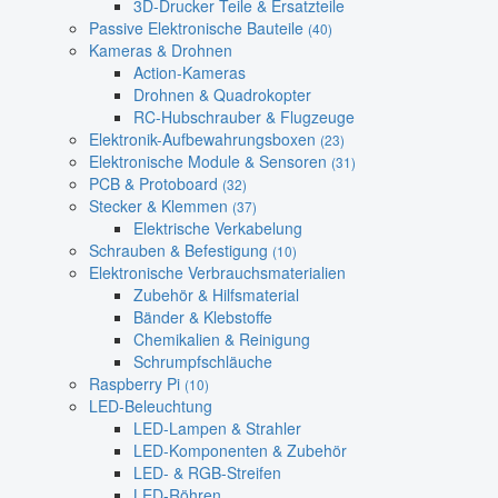
3D-Drucker Teile & Ersatzteile
Passive Elektronische Bauteile
(40)
Kameras & Drohnen
Action-Kameras
Drohnen & Quadrokopter
RC-Hubschrauber & Flugzeuge
Elektronik-Aufbewahrungsboxen
(23)
Elektronische Module & Sensoren
(31)
PCB & Protoboard
(32)
Stecker & Klemmen
(37)
Elektrische Verkabelung
Schrauben & Befestigung
(10)
Elektronische Verbrauchsmaterialien
Zubehör & Hilfsmaterial
Bänder & Klebstoffe
Chemikalien & Reinigung
Schrumpfschläuche
Raspberry Pi
(10)
LED-Beleuchtung
LED-Lampen & Strahler
LED-Komponenten & Zubehör
LED- & RGB-Streifen
LED-Röhren