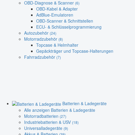
OBD-Diagnose & Scanner
(6)
OBD-Kabel & Adapter
AdBlue-Emulatoren
OBD-Scanner & Schnittstellen
ECU- & Schlüsselprogrammierung
Autozubehör
(24)
Motorradzubehör
(8)
Topcase & Helmhalter
Gepäckträger und Topcase-Halterungen
Fahrradzubehör
(7)
Batterien & Ladegeräte
Alle anzeigen Batterien & Ladegeräte
Motorradbatterien
(27)
Industriebatterien & USV
(18)
Universalladegeräte
(9)
Akkus & Batterien
(39)