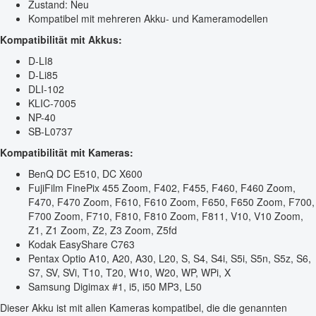
Zustand: Neu
Kompatibel mit mehreren Akku- und Kameramodellen
Kompatibilität mit Akkus:
D-LI8
D-Li85
DLI-102
KLIC-7005
NP-40
SB-L0737
Kompatibilität mit Kameras:
BenQ DC E510, DC X600
FujiFilm FinePix 455 Zoom, F402, F455, F460, F460 Zoom,
F470, F470 Zoom, F610, F610 Zoom, F650, F650 Zoom, F700,
F700 Zoom, F710, F810, F810 Zoom, F811, V10, V10 Zoom,
Z1, Z1 Zoom, Z2, Z3 Zoom, Z5fd
Kodak EasyShare C763
Pentax Optio A10, A20, A30, L20, S, S4, S4i, S5i, S5n, S5z, S6,
S7, SV, SVi, T10, T20, W10, W20, WP, WPi, X
Samsung Digimax #1, i5, i50 MP3, L50
Dieser Akku ist mit allen Kameras kompatibel, die die genannten