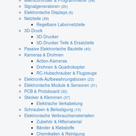
Mikrocontroller & Programmierer
(59)
Signalgeneratoren
(20)
Elektronische Displays
(6)
Netzteile
(39)
Regelbare Labornetzteile
3D-Druck
3D-Drucker
3D-Drucker Teile & Ersatzteile
Passive Elektronische Bauteile
(40)
Kameras & Drohnen
Action-Kameras
Drohnen & Quadrokopter
RC-Hubschrauber & Flugzeuge
Elektronik-Aufbewahrungsboxen
(23)
Elektronische Module & Sensoren
(31)
PCB & Protoboard
(32)
Stecker & Klemmen
(37)
Elektrische Verkabelung
Schrauben & Befestigung
(10)
Elektronische Verbrauchsmaterialien
Zubehör & Hilfsmaterial
Bänder & Klebstoffe
Chemikalien & Reinigung