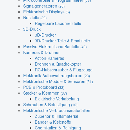
Mikrocontroller & Programmierer
(59)
Signalgeneratoren
(20)
Elektronische Displays
(6)
Netzteile
(39)
Regelbare Labornetzteile
3D-Druck
3D-Drucker
3D-Drucker Teile & Ersatzteile
Passive Elektronische Bauteile
(40)
Kameras & Drohnen
Action-Kameras
Drohnen & Quadrokopter
RC-Hubschrauber & Flugzeuge
Elektronik-Aufbewahrungsboxen
(23)
Elektronische Module & Sensoren
(31)
PCB & Protoboard
(32)
Stecker & Klemmen
(37)
Elektrische Verkabelung
Schrauben & Befestigung
(10)
Elektronische Verbrauchsmaterialien
Zubehör & Hilfsmaterial
Bänder & Klebstoffe
Chemikalien & Reinigung