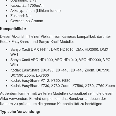
Spannung: 3.7V
Kapazität: 1750mAh
Akkutyp: Li-Ion (Lithium-Ionen)
Zustand: Neu
Gewicht: 58 Gramm
Kompatibilität:
Dieser Akku ist mit einer Vielzahl von Kameras kompatibel, darunter
Kodak EasyShare- und Sanyo-Xacti-Modelle:
Sanyo Xacti DMX-FH11, DMX-HD1010, DMX-HD2000, DMX-
WH1
Sanyo Xacti VPC-HD1000, VPC-HD1010, VPC-HD2000, VPC-
WH1
Kodak EasyShare DX6490, DX7440, DX7440 Zoom, DX7590,
DX7590 Zoom, DX7630
Kodak EasyShare P712, P850, P880
Kodak EasyShare Z730, Z730 Zoom, Z7590, Z760, Z760 Zoom
Außerdem kann er mit weiteren Modellen kompatibel sein, die diesen
Akku verwenden. Es wird empfohlen, das Benutzerhandbuch der
Kamera zu prüfen, um die genaue Kompatibilität zu bestätigen.
Typische Verwendung: