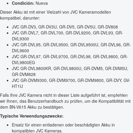
Condición:
Nueva
Dieser Akku ist mit einer Vielzahl von JVC Kameramodellen
kompatibel, darunter:
JVC GR-DV3, GR-DV3U, GR-DV5, GR-DV5U, GR-DV808
JVC GR-DVL7, GR-DVL700, GR-DVL9200, GR-DVL93, GR-
DVL9300
JVC GR-DVL95, GR-DVL9500, GR-DVL9500U, GR-DVL96, GR-
DVL9600
JVC GR-DVL97, GR-DVL9700, GR-DVL98, GR-DVL9800, GR-
DVL9800EG
JVC GR-DVL9800KR, GR-DVL9800U, GR-DVM5, GR-DVM5U,
GR-DVM828
JVC GR-DVM9300, GR-DVM9700, GR-DVM9800, GR-DVY, GV-
HT1U
Falls Ihre JVC Kamera nicht in dieser Liste aufgeführt ist, empfehlen
wir Ihnen, das Benutzerhandbuch zu prüfen, um die Kompatibilität mit
dem BN-V615 Akku zu bestätigen.
Typische Verwendungszwecke:
Ersatz für einen entladenen oder beschädigten Akku in
kompatiblen JVC Kameras.