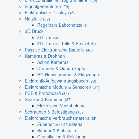
Mikrocontroller & Programmierer
(59)
Signalgeneratoren
(20)
Elektronische Displays
(6)
Netzteile
(39)
Regelbare Labornetzteile
3D-Druck
3D-Drucker
3D-Drucker Teile & Ersatzteile
Passive Elektronische Bauteile
(40)
Kameras & Drohnen
Action-Kameras
Drohnen & Quadrokopter
RC-Hubschrauber & Flugzeuge
Elektronik-Aufbewahrungsboxen
(23)
Elektronische Module & Sensoren
(31)
PCB & Protoboard
(32)
Stecker & Klemmen
(37)
Elektrische Verkabelung
Schrauben & Befestigung
(10)
Elektronische Verbrauchsmaterialien
Zubehör & Hilfsmaterial
Bänder & Klebstoffe
Chemikalien & Reinigung