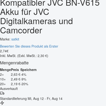
Kompatibler JVC BN-V615
Akku für JVC
Digitalkameras und
Camcorder
Marke:
satkit
Bewerten Sie dieses Produkt als Erster
2
,
74
€
Inkl. MwSt.
(Exkl. MwSt.: 2,30 €)
Mengenrabatte
Menge
Preis
Speichern
2+
2,63 €
-4%
10+
2,49 €
-9%
20+
2,19 €
-20%
Ausverkauft
Standardlieferung
Mi, Aug 12 - Fr, Aug 14