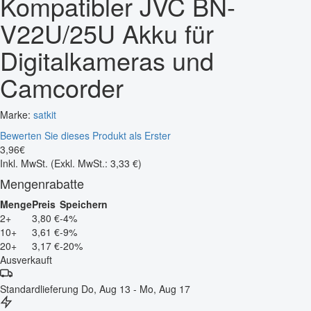
Kompatibler JVC BN-
V22U/25U Akku für
Digitalkameras und
Camcorder
Marke:
satkit
Bewerten Sie dieses Produkt als Erster
3
,
96
€
Inkl. MwSt.
(Exkl. MwSt.: 3,33 €)
Mengenrabatte
Menge
Preis
Speichern
2+
3,80 €
-4%
10+
3,61 €
-9%
20+
3,17 €
-20%
Ausverkauft
Standardlieferung
Do, Aug 13 - Mo, Aug 17