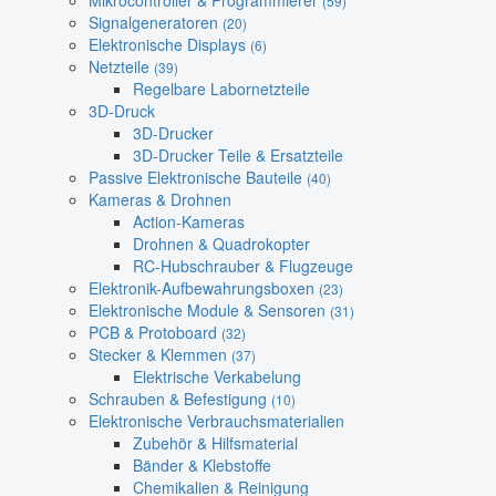
Mikrocontroller & Programmierer
(59)
Signalgeneratoren
(20)
Elektronische Displays
(6)
Netzteile
(39)
Regelbare Labornetzteile
3D-Druck
3D-Drucker
3D-Drucker Teile & Ersatzteile
Passive Elektronische Bauteile
(40)
Kameras & Drohnen
Action-Kameras
Drohnen & Quadrokopter
RC-Hubschrauber & Flugzeuge
Elektronik-Aufbewahrungsboxen
(23)
Elektronische Module & Sensoren
(31)
PCB & Protoboard
(32)
Stecker & Klemmen
(37)
Elektrische Verkabelung
Schrauben & Befestigung
(10)
Elektronische Verbrauchsmaterialien
Zubehör & Hilfsmaterial
Bänder & Klebstoffe
Chemikalien & Reinigung