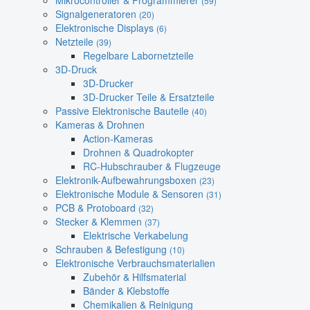
Mikrocontroller & Programmierer
(59)
Signalgeneratoren
(20)
Elektronische Displays
(6)
Netzteile
(39)
Regelbare Labornetzteile
3D-Druck
3D-Drucker
3D-Drucker Teile & Ersatzteile
Passive Elektronische Bauteile
(40)
Kameras & Drohnen
Action-Kameras
Drohnen & Quadrokopter
RC-Hubschrauber & Flugzeuge
Elektronik-Aufbewahrungsboxen
(23)
Elektronische Module & Sensoren
(31)
PCB & Protoboard
(32)
Stecker & Klemmen
(37)
Elektrische Verkabelung
Schrauben & Befestigung
(10)
Elektronische Verbrauchsmaterialien
Zubehör & Hilfsmaterial
Bänder & Klebstoffe
Chemikalien & Reinigung