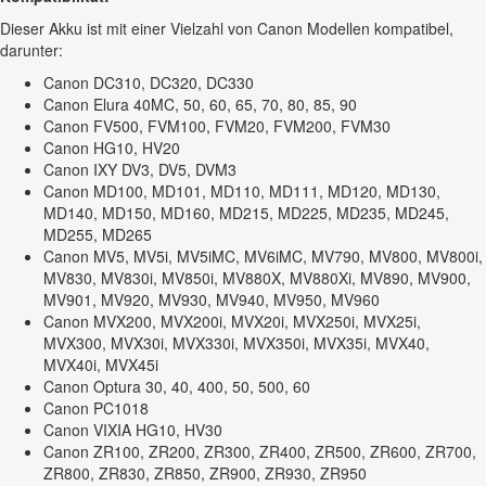
Dieser Akku ist mit einer Vielzahl von Canon Modellen kompatibel,
darunter:
Canon DC310, DC320, DC330
Canon Elura 40MC, 50, 60, 65, 70, 80, 85, 90
Canon FV500, FVM100, FVM20, FVM200, FVM30
Canon HG10, HV20
Canon IXY DV3, DV5, DVM3
Canon MD100, MD101, MD110, MD111, MD120, MD130,
MD140, MD150, MD160, MD215, MD225, MD235, MD245,
MD255, MD265
Canon MV5, MV5i, MV5iMC, MV6iMC, MV790, MV800, MV800i,
MV830, MV830i, MV850i, MV880X, MV880Xi, MV890, MV900,
MV901, MV920, MV930, MV940, MV950, MV960
Canon MVX200, MVX200i, MVX20i, MVX250i, MVX25i,
MVX300, MVX30i, MVX330i, MVX350i, MVX35i, MVX40,
MVX40i, MVX45i
Canon Optura 30, 40, 400, 50, 500, 60
Canon PC1018
Canon VIXIA HG10, HV30
Canon ZR100, ZR200, ZR300, ZR400, ZR500, ZR600, ZR700,
ZR800, ZR830, ZR850, ZR900, ZR930, ZR950