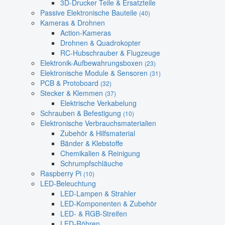
3D-Drucker Teile & Ersatzteile
Passive Elektronische Bauteile
(40)
Kameras & Drohnen
Action-Kameras
Drohnen & Quadrokopter
RC-Hubschrauber & Flugzeuge
Elektronik-Aufbewahrungsboxen
(23)
Elektronische Module & Sensoren
(31)
PCB & Protoboard
(32)
Stecker & Klemmen
(37)
Elektrische Verkabelung
Schrauben & Befestigung
(10)
Elektronische Verbrauchsmaterialien
Zubehör & Hilfsmaterial
Bänder & Klebstoffe
Chemikalien & Reinigung
Schrumpfschläuche
Raspberry Pi
(10)
LED-Beleuchtung
LED-Lampen & Strahler
LED-Komponenten & Zubehör
LED- & RGB-Streifen
LED-Röhren