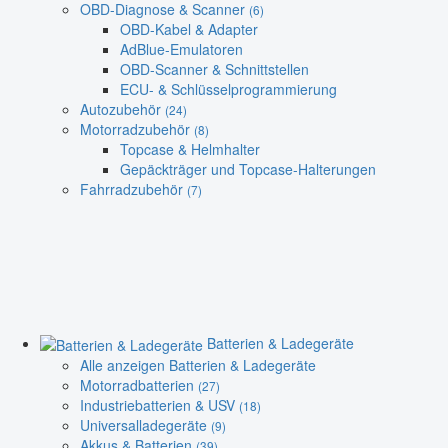
OBD-Diagnose & Scanner
(6)
OBD-Kabel & Adapter
AdBlue-Emulatoren
OBD-Scanner & Schnittstellen
ECU- & Schlüsselprogrammierung
Autozubehör
(24)
Motorradzubehör
(8)
Topcase & Helmhalter
Gepäckträger und Topcase-Halterungen
Fahrradzubehör
(7)
Batterien & Ladegeräte
Alle anzeigen Batterien & Ladegeräte
Motorradbatterien
(27)
Industriebatterien & USV
(18)
Universalladegeräte
(9)
Akkus & Batterien
(39)