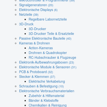
Mikrocontroller & Programmierer
(59)
Signalgeneratoren
(20)
Elektronische Displays
(6)
Netzteile
(39)
Regelbare Labornetzteile
3D-Druck
3D-Drucker
3D-Drucker Teile & Ersatzteile
Passive Elektronische Bauteile
(40)
Kameras & Drohnen
Action-Kameras
Drohnen & Quadrokopter
RC-Hubschrauber & Flugzeuge
Elektronik-Aufbewahrungsboxen
(23)
Elektronische Module & Sensoren
(31)
PCB & Protoboard
(32)
Stecker & Klemmen
(37)
Elektrische Verkabelung
Schrauben & Befestigung
(10)
Elektronische Verbrauchsmaterialien
Zubehör & Hilfsmaterial
Bänder & Klebstoffe
Chemikalien & Reinigung