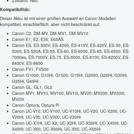
Zustand: Neu
Kompatibilität:
Dieser Akku ist mit einer großen Auswahl an Canon Modellen
kompatibel, einschließlich, aber nicht beschränkt auf:
Canon C2, DM-MV, DM-MV1, DM-MV10
Canon E1, E2, E30, E65AS
Canon ES, ES-300V, ES-4000, ES-410V, ES-420V, ES-50, ES-
5000, ES-520A, ES-55, ES-60, ES-6000, ES-65, ES-6500, ES-
7000es, ES-7000V, ES-75, ES-8000, ES-8100, ES-8200V, ES-
8400V, ES-8600
Canon FV1, FV500
Canon G1000, G10Hi, G1500, G15Hi, G2000, G20Hi, G30Hi,
G35Hi, G45Hi
Canon GL, GL1, GL2
Canon MV1, MV10, MV100, MV10i, MV20, MV200, MV200i,
MV20i
Canon Optura, Optura Pi
Canon UC-V10, UC-V100, UC-V10Hi, UC-V20, UC-V200, UC-
V20Hi, UC-V30, UC-V300, UC-V30Hi
Canon UC-X1Hi, UC-X2, UC-X2Hi, UC-X30Hi, UC-X40Hi, UC-
X45Hi, UC-X50, UC-X50Hi, UC-X55, UC-X55Hi