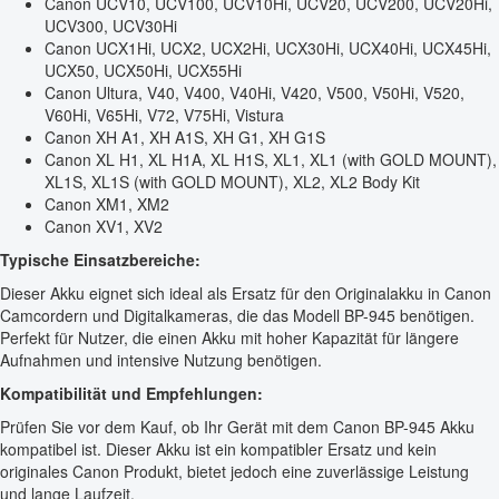
Canon UCV10, UCV100, UCV10Hi, UCV20, UCV200, UCV20Hi,
UCV300, UCV30Hi
Canon UCX1Hi, UCX2, UCX2Hi, UCX30Hi, UCX40Hi, UCX45Hi,
UCX50, UCX50Hi, UCX55Hi
Canon Ultura, V40, V400, V40Hi, V420, V500, V50Hi, V520,
V60Hi, V65Hi, V72, V75Hi, Vistura
Canon XH A1, XH A1S, XH G1, XH G1S
Canon XL H1, XL H1A, XL H1S, XL1, XL1 (with GOLD MOUNT),
XL1S, XL1S (with GOLD MOUNT), XL2, XL2 Body Kit
Canon XM1, XM2
Canon XV1, XV2
Typische Einsatzbereiche:
Dieser Akku eignet sich ideal als Ersatz für den Originalakku in Canon
Camcordern und Digitalkameras, die das Modell BP-945 benötigen.
Perfekt für Nutzer, die einen Akku mit hoher Kapazität für längere
Aufnahmen und intensive Nutzung benötigen.
Kompatibilität und Empfehlungen:
Prüfen Sie vor dem Kauf, ob Ihr Gerät mit dem Canon BP-945 Akku
kompatibel ist. Dieser Akku ist ein kompatibler Ersatz und kein
originales Canon Produkt, bietet jedoch eine zuverlässige Leistung
und lange Laufzeit.