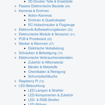
3D-Drucker Teile & Ersatzteile
Passive Elektronische Bauteile
(40)
Kameras & Drohnen
Action-Kameras
Drohnen & Quadrokopter
RC-Hubschrauber & Flugzeuge
Elektronik-Aufbewahrungsboxen
(23)
Elektronische Module & Sensoren
(31)
PCB & Protoboard
(32)
Stecker & Klemmen
(37)
Elektrische Verkabelung
Schrauben & Befestigung
(10)
Elektronische Verbrauchsmaterialien
Zubehör & Hilfsmaterial
Bänder & Klebstoffe
Chemikalien & Reinigung
Schrumpfschläuche
Raspberry Pi
(10)
LED-Beleuchtung
LED-Lampen & Strahler
LED-Komponenten & Zubehör
LED- & RGB-Streifen
LED-Röhren