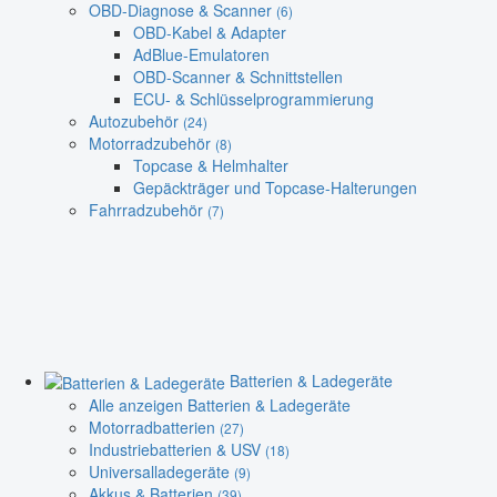
OBD-Diagnose & Scanner
(6)
OBD-Kabel & Adapter
AdBlue-Emulatoren
OBD-Scanner & Schnittstellen
ECU- & Schlüsselprogrammierung
Autozubehör
(24)
Motorradzubehör
(8)
Topcase & Helmhalter
Gepäckträger und Topcase-Halterungen
Fahrradzubehör
(7)
Batterien & Ladegeräte
Alle anzeigen Batterien & Ladegeräte
Motorradbatterien
(27)
Industriebatterien & USV
(18)
Universalladegeräte
(9)
Akkus & Batterien
(39)