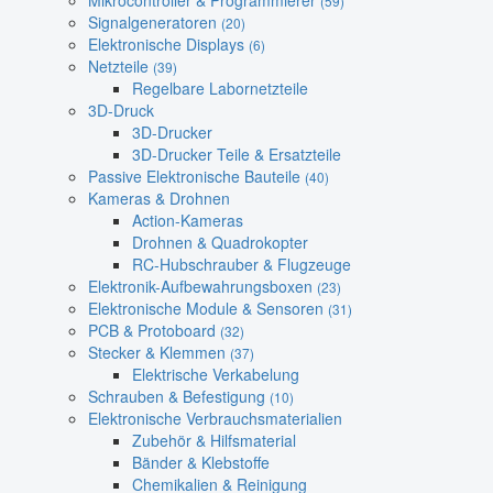
Mikrocontroller & Programmierer
(59)
Signalgeneratoren
(20)
Elektronische Displays
(6)
Netzteile
(39)
Regelbare Labornetzteile
3D-Druck
3D-Drucker
3D-Drucker Teile & Ersatzteile
Passive Elektronische Bauteile
(40)
Kameras & Drohnen
Action-Kameras
Drohnen & Quadrokopter
RC-Hubschrauber & Flugzeuge
Elektronik-Aufbewahrungsboxen
(23)
Elektronische Module & Sensoren
(31)
PCB & Protoboard
(32)
Stecker & Klemmen
(37)
Elektrische Verkabelung
Schrauben & Befestigung
(10)
Elektronische Verbrauchsmaterialien
Zubehör & Hilfsmaterial
Bänder & Klebstoffe
Chemikalien & Reinigung