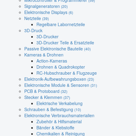
Mikrocontroller & Programmierer
(59)
Signalgeneratoren
(20)
Elektronische Displays
(6)
Netzteile
(39)
Regelbare Labornetzteile
3D-Druck
3D-Drucker
3D-Drucker Teile & Ersatzteile
Passive Elektronische Bauteile
(40)
Kameras & Drohnen
Action-Kameras
Drohnen & Quadrokopter
RC-Hubschrauber & Flugzeuge
Elektronik-Aufbewahrungsboxen
(23)
Elektronische Module & Sensoren
(31)
PCB & Protoboard
(32)
Stecker & Klemmen
(37)
Elektrische Verkabelung
Schrauben & Befestigung
(10)
Elektronische Verbrauchsmaterialien
Zubehör & Hilfsmaterial
Bänder & Klebstoffe
Chemikalien & Reinigung