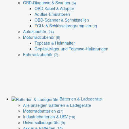
OBD-Diagnose & Scanner
(6)
OBD-Kabel & Adapter
AdBlue-Emulatoren
OBD-Scanner & Schnittstellen
ECU- & Schlüsselprogrammierung
Autozubehör
(24)
Motorradzubehör
(8)
Topcase & Helmhalter
Gepäckträger und Topcase-Halterungen
Fahrradzubehör
(7)
Batterien & Ladegeräte
Alle anzeigen Batterien & Ladegeräte
Motorradbatterien
(27)
Industriebatterien & USV
(18)
Universalladegeräte
(9)
Akkus & Batterien
(39)