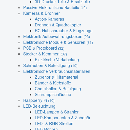
3D-Drucker Teile & Ersatzteile
Passive Elektronische Bauteile
(40)
Kameras & Drohnen
Action-Kameras
Drohnen & Quadrokopter
RC-Hubschrauber & Flugzeuge
Elektronik-Aufbewahrungsboxen
(23)
Elektronische Module & Sensoren
(31)
PCB & Protoboard
(32)
Stecker & Klemmen
(37)
Elektrische Verkabelung
Schrauben & Befestigung
(10)
Elektronische Verbrauchsmaterialien
Zubehör & Hilfsmaterial
Bänder & Klebstoffe
Chemikalien & Reinigung
Schrumpfschläuche
Raspberry Pi
(10)
LED-Beleuchtung
LED-Lampen & Strahler
LED-Komponenten & Zubehör
LED- & RGB-Streifen
LED-Röhren