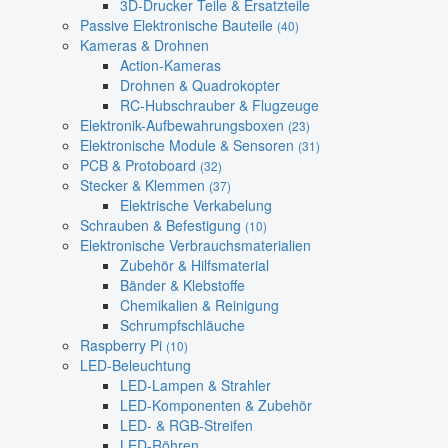
3D-Drucker Teile & Ersatzteile
Passive Elektronische Bauteile
(40)
Kameras & Drohnen
Action-Kameras
Drohnen & Quadrokopter
RC-Hubschrauber & Flugzeuge
Elektronik-Aufbewahrungsboxen
(23)
Elektronische Module & Sensoren
(31)
PCB & Protoboard
(32)
Stecker & Klemmen
(37)
Elektrische Verkabelung
Schrauben & Befestigung
(10)
Elektronische Verbrauchsmaterialien
Zubehör & Hilfsmaterial
Bänder & Klebstoffe
Chemikalien & Reinigung
Schrumpfschläuche
Raspberry Pi
(10)
LED-Beleuchtung
LED-Lampen & Strahler
LED-Komponenten & Zubehör
LED- & RGB-Streifen
LED-Röhren