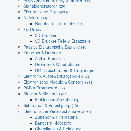
Mikrocontroller & Programmierer
(59)
Signalgeneratoren
(20)
Elektronische Displays
(6)
Netzteile
(39)
Regelbare Labornetzteile
3D-Druck
3D-Drucker
3D-Drucker Teile & Ersatzteile
Passive Elektronische Bauteile
(40)
Kameras & Drohnen
Action-Kameras
Drohnen & Quadrokopter
RC-Hubschrauber & Flugzeuge
Elektronik-Aufbewahrungsboxen
(23)
Elektronische Module & Sensoren
(31)
PCB & Protoboard
(32)
Stecker & Klemmen
(37)
Elektrische Verkabelung
Schrauben & Befestigung
(10)
Elektronische Verbrauchsmaterialien
Zubehör & Hilfsmaterial
Bänder & Klebstoffe
Chemikalien & Reinigung