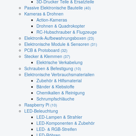
3D-Drucker Teile & Ersatzteile
Passive Elektronische Bauteile
(40)
Kameras & Drohnen
Action-Kameras
Drohnen & Quadrokopter
RC-Hubschrauber & Flugzeuge
Elektronik-Aufbewahrungsboxen
(23)
Elektronische Module & Sensoren
(31)
PCB & Protoboard
(32)
Stecker & Klemmen
(37)
Elektrische Verkabelung
Schrauben & Befestigung
(10)
Elektronische Verbrauchsmaterialien
Zubehör & Hilfsmaterial
Bänder & Klebstoffe
Chemikalien & Reinigung
Schrumpfschläuche
Raspberry Pi
(10)
LED-Beleuchtung
LED-Lampen & Strahler
LED-Komponenten & Zubehör
LED- & RGB-Streifen
LED-Röhren