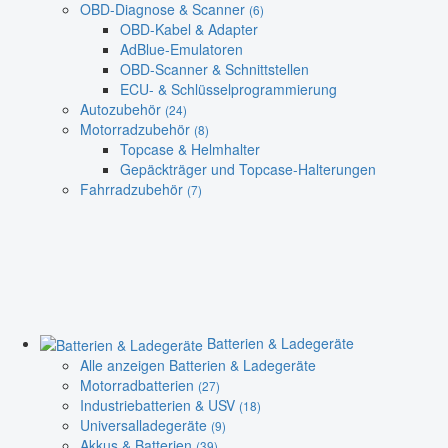
OBD-Diagnose & Scanner
(6)
OBD-Kabel & Adapter
AdBlue-Emulatoren
OBD-Scanner & Schnittstellen
ECU- & Schlüsselprogrammierung
Autozubehör
(24)
Motorradzubehör
(8)
Topcase & Helmhalter
Gepäckträger und Topcase-Halterungen
Fahrradzubehör
(7)
Batterien & Ladegeräte
Alle anzeigen Batterien & Ladegeräte
Motorradbatterien
(27)
Industriebatterien & USV
(18)
Universalladegeräte
(9)
Akkus & Batterien
(39)