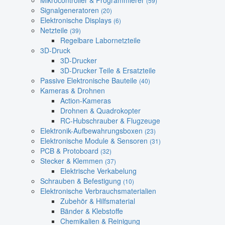
Mikrocontroller & Programmierer
(59)
Signalgeneratoren
(20)
Elektronische Displays
(6)
Netzteile
(39)
Regelbare Labornetzteile
3D-Druck
3D-Drucker
3D-Drucker Teile & Ersatzteile
Passive Elektronische Bauteile
(40)
Kameras & Drohnen
Action-Kameras
Drohnen & Quadrokopter
RC-Hubschrauber & Flugzeuge
Elektronik-Aufbewahrungsboxen
(23)
Elektronische Module & Sensoren
(31)
PCB & Protoboard
(32)
Stecker & Klemmen
(37)
Elektrische Verkabelung
Schrauben & Befestigung
(10)
Elektronische Verbrauchsmaterialien
Zubehör & Hilfsmaterial
Bänder & Klebstoffe
Chemikalien & Reinigung