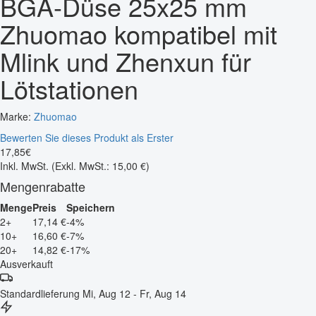
BGA-Düse 25x25 mm
Zhuomao kompatibel mit
Mlink und Zhenxun für
Lötstationen
Marke:
Zhuomao
Bewerten Sie dieses Produkt als Erster
17
,
85
€
Inkl. MwSt.
(Exkl. MwSt.: 15,00 €)
Mengenrabatte
Menge
Preis
Speichern
2+
17,14 €
-4%
10+
16,60 €
-7%
20+
14,82 €
-17%
Ausverkauft
Standardlieferung
Mi, Aug 12 - Fr, Aug 14