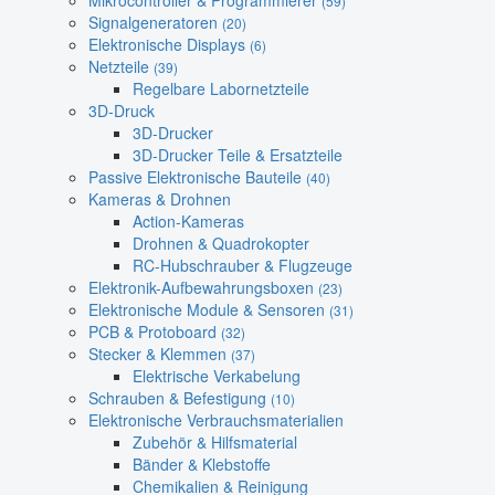
Mikrocontroller & Programmierer
(59)
Signalgeneratoren
(20)
Elektronische Displays
(6)
Netzteile
(39)
Regelbare Labornetzteile
3D-Druck
3D-Drucker
3D-Drucker Teile & Ersatzteile
Passive Elektronische Bauteile
(40)
Kameras & Drohnen
Action-Kameras
Drohnen & Quadrokopter
RC-Hubschrauber & Flugzeuge
Elektronik-Aufbewahrungsboxen
(23)
Elektronische Module & Sensoren
(31)
PCB & Protoboard
(32)
Stecker & Klemmen
(37)
Elektrische Verkabelung
Schrauben & Befestigung
(10)
Elektronische Verbrauchsmaterialien
Zubehör & Hilfsmaterial
Bänder & Klebstoffe
Chemikalien & Reinigung