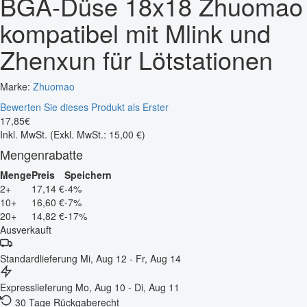
BGA-Düse 18x18 Zhuomao
kompatibel mit Mlink und
Zhenxun für Lötstationen
Marke:
Zhuomao
Bewerten Sie dieses Produkt als Erster
17
,
85
€
Inkl. MwSt.
(Exkl. MwSt.: 15,00 €)
Mengenrabatte
Menge
Preis
Speichern
2+
17,14 €
-4%
10+
16,60 €
-7%
20+
14,82 €
-17%
Ausverkauft
Standardlieferung
Mi, Aug 12 - Fr, Aug 14
Expresslieferung
Mo, Aug 10 - Di, Aug 11
30 Tage Rückgaberecht