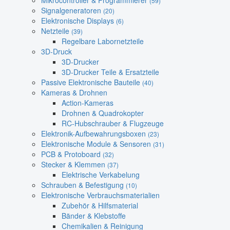
Mikrocontroller & Programmierer
(59)
Signalgeneratoren
(20)
Elektronische Displays
(6)
Netzteile
(39)
Regelbare Labornetzteile
3D-Druck
3D-Drucker
3D-Drucker Teile & Ersatzteile
Passive Elektronische Bauteile
(40)
Kameras & Drohnen
Action-Kameras
Drohnen & Quadrokopter
RC-Hubschrauber & Flugzeuge
Elektronik-Aufbewahrungsboxen
(23)
Elektronische Module & Sensoren
(31)
PCB & Protoboard
(32)
Stecker & Klemmen
(37)
Elektrische Verkabelung
Schrauben & Befestigung
(10)
Elektronische Verbrauchsmaterialien
Zubehör & Hilfsmaterial
Bänder & Klebstoffe
Chemikalien & Reinigung