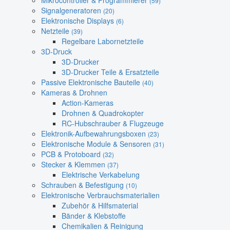
Mikrocontroller & Programmierer
(59)
Signalgeneratoren
(20)
Elektronische Displays
(6)
Netzteile
(39)
Regelbare Labornetzteile
3D-Druck
3D-Drucker
3D-Drucker Teile & Ersatzteile
Passive Elektronische Bauteile
(40)
Kameras & Drohnen
Action-Kameras
Drohnen & Quadrokopter
RC-Hubschrauber & Flugzeuge
Elektronik-Aufbewahrungsboxen
(23)
Elektronische Module & Sensoren
(31)
PCB & Protoboard
(32)
Stecker & Klemmen
(37)
Elektrische Verkabelung
Schrauben & Befestigung
(10)
Elektronische Verbrauchsmaterialien
Zubehör & Hilfsmaterial
Bänder & Klebstoffe
Chemikalien & Reinigung