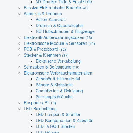
3D-Drucker Teile & Ersatzteile
Passive Elektronische Bauteile
(40)
Kameras & Drohnen
Action-Kameras
Drohnen & Quadrokopter
RC-Hubschrauber & Flugzeuge
Elektronik-Aufbewahrungsboxen
(23)
Elektronische Module & Sensoren
(31)
PCB & Protoboard
(32)
Stecker & Klemmen
(37)
Elektrische Verkabelung
Schrauben & Befestigung
(10)
Elektronische Verbrauchsmaterialien
Zubehör & Hilfsmaterial
Bänder & Klebstoffe
Chemikalien & Reinigung
Schrumpfschläuche
Raspberry Pi
(10)
LED-Beleuchtung
LED-Lampen & Strahler
LED-Komponenten & Zubehör
LED- & RGB-Streifen
LED-Röhren