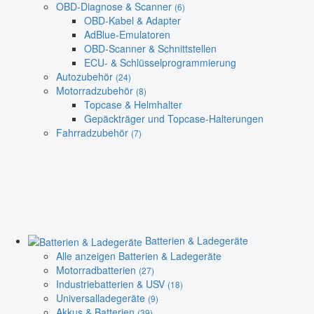
OBD-Diagnose & Scanner
(6)
OBD-Kabel & Adapter
AdBlue-Emulatoren
OBD-Scanner & Schnittstellen
ECU- & Schlüsselprogrammierung
Autozubehör
(24)
Motorradzubehör
(8)
Topcase & Helmhalter
Gepäckträger und Topcase-Halterungen
Fahrradzubehör
(7)
Batterien & Ladegeräte
Alle anzeigen Batterien & Ladegeräte
Motorradbatterien
(27)
Industriebatterien & USV
(18)
Universalladegeräte
(9)
Akkus & Batterien
(39)