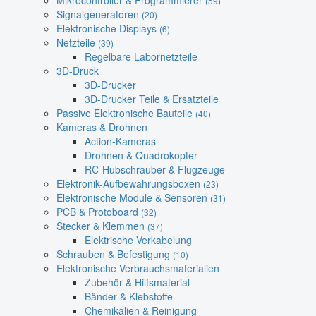
Mikrocontroller & Programmierer
(59)
Signalgeneratoren
(20)
Elektronische Displays
(6)
Netzteile
(39)
Regelbare Labornetzteile
3D-Druck
3D-Drucker
3D-Drucker Teile & Ersatzteile
Passive Elektronische Bauteile
(40)
Kameras & Drohnen
Action-Kameras
Drohnen & Quadrokopter
RC-Hubschrauber & Flugzeuge
Elektronik-Aufbewahrungsboxen
(23)
Elektronische Module & Sensoren
(31)
PCB & Protoboard
(32)
Stecker & Klemmen
(37)
Elektrische Verkabelung
Schrauben & Befestigung
(10)
Elektronische Verbrauchsmaterialien
Zubehör & Hilfsmaterial
Bänder & Klebstoffe
Chemikalien & Reinigung