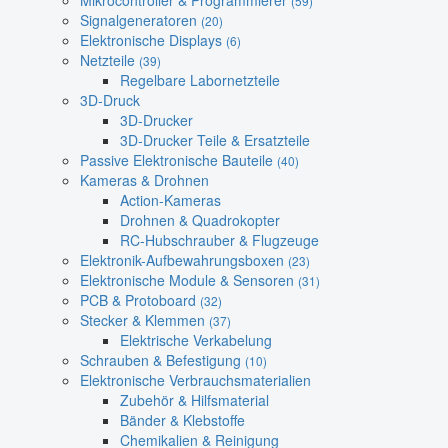
Mikrocontroller & Programmierer
(59)
Signalgeneratoren
(20)
Elektronische Displays
(6)
Netzteile
(39)
Regelbare Labornetzteile
3D-Druck
3D-Drucker
3D-Drucker Teile & Ersatzteile
Passive Elektronische Bauteile
(40)
Kameras & Drohnen
Action-Kameras
Drohnen & Quadrokopter
RC-Hubschrauber & Flugzeuge
Elektronik-Aufbewahrungsboxen
(23)
Elektronische Module & Sensoren
(31)
PCB & Protoboard
(32)
Stecker & Klemmen
(37)
Elektrische Verkabelung
Schrauben & Befestigung
(10)
Elektronische Verbrauchsmaterialien
Zubehör & Hilfsmaterial
Bänder & Klebstoffe
Chemikalien & Reinigung