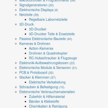
Mikrocontroller & Programmierer
(59)
Signalgeneratoren
(20)
Elektronische Displays
(6)
Netzteile
(39)
Regelbare Labornetzteile
3D-Druck
3D-Drucker
3D-Drucker Teile & Ersatzteile
Passive Elektronische Bauteile
(40)
Kameras & Drohnen
Action-Kameras
Drohnen & Quadrokopter
RC-Hubschrauber & Flugzeuge
Elektronik-Aufbewahrungsboxen
(23)
Elektronische Module & Sensoren
(31)
PCB & Protoboard
(32)
Stecker & Klemmen
(37)
Elektrische Verkabelung
Schrauben & Befestigung
(10)
Elektronische Verbrauchsmaterialien
Zubehör & Hilfsmaterial
Bänder & Klebstoffe
Chemikalien & Reinigung