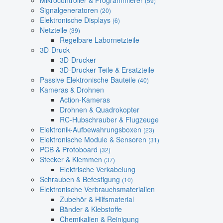
Mikrocontroller & Programmierer
(59)
Signalgeneratoren
(20)
Elektronische Displays
(6)
Netzteile
(39)
Regelbare Labornetzteile
3D-Druck
3D-Drucker
3D-Drucker Teile & Ersatzteile
Passive Elektronische Bauteile
(40)
Kameras & Drohnen
Action-Kameras
Drohnen & Quadrokopter
RC-Hubschrauber & Flugzeuge
Elektronik-Aufbewahrungsboxen
(23)
Elektronische Module & Sensoren
(31)
PCB & Protoboard
(32)
Stecker & Klemmen
(37)
Elektrische Verkabelung
Schrauben & Befestigung
(10)
Elektronische Verbrauchsmaterialien
Zubehör & Hilfsmaterial
Bänder & Klebstoffe
Chemikalien & Reinigung