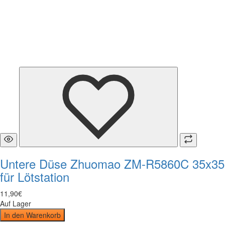
Untere Düse Zhuomao ZM-R5860C 35x35
für Lötstation
11
,
90
€
Auf Lager
In den Warenkorb