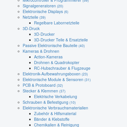
Mikrocontroller & Programmierer
(59)
Signalgeneratoren
(20)
Elektronische Displays
(6)
Netzteile
(39)
Regelbare Labornetzteile
3D-Druck
3D-Drucker
3D-Drucker Teile & Ersatzteile
Passive Elektronische Bauteile
(40)
Kameras & Drohnen
Action-Kameras
Drohnen & Quadrokopter
RC-Hubschrauber & Flugzeuge
Elektronik-Aufbewahrungsboxen
(23)
Elektronische Module & Sensoren
(31)
PCB & Protoboard
(32)
Stecker & Klemmen
(37)
Elektrische Verkabelung
Schrauben & Befestigung
(10)
Elektronische Verbrauchsmaterialien
Zubehör & Hilfsmaterial
Bänder & Klebstoffe
Chemikalien & Reinigung