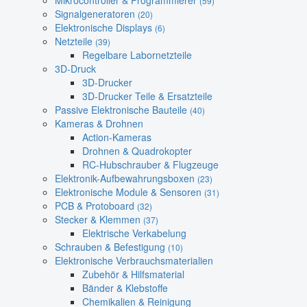
Mikrocontroller & Programmierer
(59)
Signalgeneratoren
(20)
Elektronische Displays
(6)
Netzteile
(39)
Regelbare Labornetzteile
3D-Druck
3D-Drucker
3D-Drucker Teile & Ersatzteile
Passive Elektronische Bauteile
(40)
Kameras & Drohnen
Action-Kameras
Drohnen & Quadrokopter
RC-Hubschrauber & Flugzeuge
Elektronik-Aufbewahrungsboxen
(23)
Elektronische Module & Sensoren
(31)
PCB & Protoboard
(32)
Stecker & Klemmen
(37)
Elektrische Verkabelung
Schrauben & Befestigung
(10)
Elektronische Verbrauchsmaterialien
Zubehör & Hilfsmaterial
Bänder & Klebstoffe
Chemikalien & Reinigung