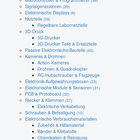
Mikrocontroller & Programmierer
(59)
Signalgeneratoren
(20)
Elektronische Displays
(6)
Netzteile
(39)
Regelbare Labornetzteile
3D-Druck
3D-Drucker
3D-Drucker Teile & Ersatzteile
Passive Elektronische Bauteile
(40)
Kameras & Drohnen
Action-Kameras
Drohnen & Quadrokopter
RC-Hubschrauber & Flugzeuge
Elektronik-Aufbewahrungsboxen
(23)
Elektronische Module & Sensoren
(31)
PCB & Protoboard
(32)
Stecker & Klemmen
(37)
Elektrische Verkabelung
Schrauben & Befestigung
(10)
Elektronische Verbrauchsmaterialien
Zubehör & Hilfsmaterial
Bänder & Klebstoffe
Chemikalien & Reinigung