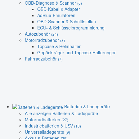
OBD-Diagnose & Scanner
(6)
OBD-Kabel & Adapter
AdBlue-Emulatoren
OBD-Scanner & Schnittstellen
ECU- & Schlüsselprogrammierung
Autozubehör
(24)
Motorradzubehör
(8)
Topcase & Helmhalter
Gepäckträger und Topcase-Halterungen
Fahrradzubehör
(7)
Batterien & Ladegeräte
Alle anzeigen Batterien & Ladegeräte
Motorradbatterien
(27)
Industriebatterien & USV
(18)
Universalladegeräte
(9)
Akkus & Batterien
(39)