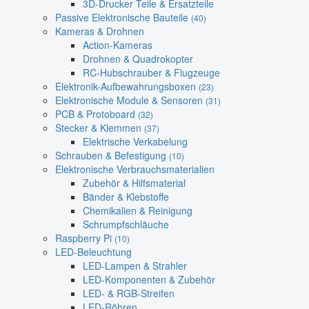
3D-Drucker Teile & Ersatzteile
Passive Elektronische Bauteile
(40)
Kameras & Drohnen
Action-Kameras
Drohnen & Quadrokopter
RC-Hubschrauber & Flugzeuge
Elektronik-Aufbewahrungsboxen
(23)
Elektronische Module & Sensoren
(31)
PCB & Protoboard
(32)
Stecker & Klemmen
(37)
Elektrische Verkabelung
Schrauben & Befestigung
(10)
Elektronische Verbrauchsmaterialien
Zubehör & Hilfsmaterial
Bänder & Klebstoffe
Chemikalien & Reinigung
Schrumpfschläuche
Raspberry Pi
(10)
LED-Beleuchtung
LED-Lampen & Strahler
LED-Komponenten & Zubehör
LED- & RGB-Streifen
LED-Röhren