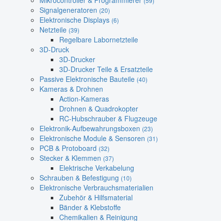
Mikrocontroller & Programmierer
(59)
Signalgeneratoren
(20)
Elektronische Displays
(6)
Netzteile
(39)
Regelbare Labornetzteile
3D-Druck
3D-Drucker
3D-Drucker Teile & Ersatzteile
Passive Elektronische Bauteile
(40)
Kameras & Drohnen
Action-Kameras
Drohnen & Quadrokopter
RC-Hubschrauber & Flugzeuge
Elektronik-Aufbewahrungsboxen
(23)
Elektronische Module & Sensoren
(31)
PCB & Protoboard
(32)
Stecker & Klemmen
(37)
Elektrische Verkabelung
Schrauben & Befestigung
(10)
Elektronische Verbrauchsmaterialien
Zubehör & Hilfsmaterial
Bänder & Klebstoffe
Chemikalien & Reinigung