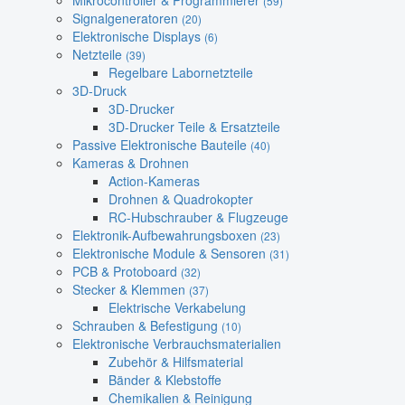
Mikrocontroller & Programmierer
(59)
Signalgeneratoren
(20)
Elektronische Displays
(6)
Netzteile
(39)
Regelbare Labornetzteile
3D-Druck
3D-Drucker
3D-Drucker Teile & Ersatzteile
Passive Elektronische Bauteile
(40)
Kameras & Drohnen
Action-Kameras
Drohnen & Quadrokopter
RC-Hubschrauber & Flugzeuge
Elektronik-Aufbewahrungsboxen
(23)
Elektronische Module & Sensoren
(31)
PCB & Protoboard
(32)
Stecker & Klemmen
(37)
Elektrische Verkabelung
Schrauben & Befestigung
(10)
Elektronische Verbrauchsmaterialien
Zubehör & Hilfsmaterial
Bänder & Klebstoffe
Chemikalien & Reinigung