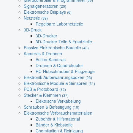
Mikrocontroller & Programmierer
(59)
Signalgeneratoren
(20)
Elektronische Displays
(6)
Netzteile
(39)
Regelbare Labornetzteile
3D-Druck
3D-Drucker
3D-Drucker Teile & Ersatzteile
Passive Elektronische Bauteile
(40)
Kameras & Drohnen
Action-Kameras
Drohnen & Quadrokopter
RC-Hubschrauber & Flugzeuge
Elektronik-Aufbewahrungsboxen
(23)
Elektronische Module & Sensoren
(31)
PCB & Protoboard
(32)
Stecker & Klemmen
(37)
Elektrische Verkabelung
Schrauben & Befestigung
(10)
Elektronische Verbrauchsmaterialien
Zubehör & Hilfsmaterial
Bänder & Klebstoffe
Chemikalien & Reinigung