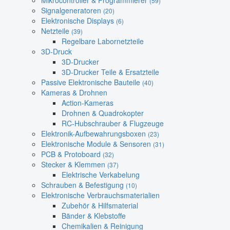
Mikrocontroller & Programmierer
(59)
Signalgeneratoren
(20)
Elektronische Displays
(6)
Netzteile
(39)
Regelbare Labornetzteile
3D-Druck
3D-Drucker
3D-Drucker Teile & Ersatzteile
Passive Elektronische Bauteile
(40)
Kameras & Drohnen
Action-Kameras
Drohnen & Quadrokopter
RC-Hubschrauber & Flugzeuge
Elektronik-Aufbewahrungsboxen
(23)
Elektronische Module & Sensoren
(31)
PCB & Protoboard
(32)
Stecker & Klemmen
(37)
Elektrische Verkabelung
Schrauben & Befestigung
(10)
Elektronische Verbrauchsmaterialien
Zubehör & Hilfsmaterial
Bänder & Klebstoffe
Chemikalien & Reinigung