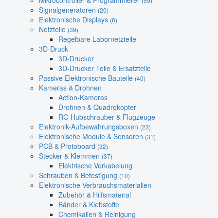
Mikrocontroller & Programmierer
(59)
Signalgeneratoren
(20)
Elektronische Displays
(6)
Netzteile
(39)
Regelbare Labornetzteile
3D-Druck
3D-Drucker
3D-Drucker Teile & Ersatzteile
Passive Elektronische Bauteile
(40)
Kameras & Drohnen
Action-Kameras
Drohnen & Quadrokopter
RC-Hubschrauber & Flugzeuge
Elektronik-Aufbewahrungsboxen
(23)
Elektronische Module & Sensoren
(31)
PCB & Protoboard
(32)
Stecker & Klemmen
(37)
Elektrische Verkabelung
Schrauben & Befestigung
(10)
Elektronische Verbrauchsmaterialien
Zubehör & Hilfsmaterial
Bänder & Klebstoffe
Chemikalien & Reinigung